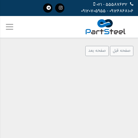
55587632 - 021
09126868106 - 09120705955
صفحه قبل
صفحه بعد