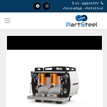
55587632 - 021
09126868106 - 09120705955