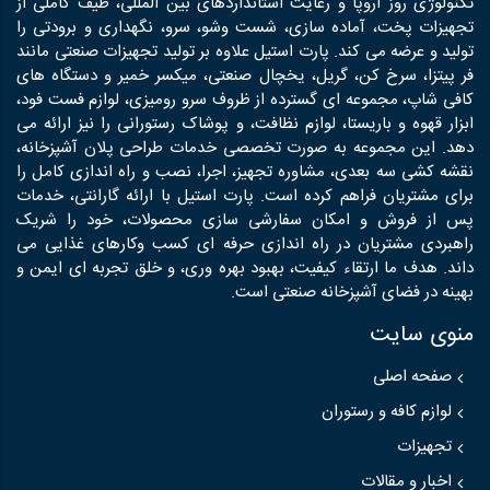
تکنولوژی روز اروپا و رعایت استانداردهای بین المللی، طیف کاملی از
تجهیزات پخت، آماده سازی، شست وشو، سرو، نگهداری و برودتی را
تولید و عرضه می کند. پارت استیل علاوه بر تولید تجهیزات صنعتی مانند
فر پیتزا، سرخ کن، گریل، یخچال صنعتی، میکسر خمیر و دستگاه های
کافی شاپ، مجموعه ای گسترده از ظروف سرو رومیزی، لوازم فست فود،
ابزار قهوه و باریستا، لوازم نظافت، و پوشاک رستورانی را نیز ارائه می
دهد. این مجموعه به صورت تخصصی خدمات طراحی پلان آشپزخانه،
نقشه کشی سه بعدی، مشاوره تجهیز، اجرا، نصب و راه اندازی کامل را
برای مشتریان فراهم کرده است. پارت استیل با ارائه گارانتی، خدمات
پس از فروش و امکان سفارشی سازی محصولات، خود را شریک
راهبردی مشتریان در راه اندازی حرفه ای کسب وکارهای غذایی می
داند. هدف ما ارتقاء کیفیت، بهبود بهره وری، و خلق تجربه ای ایمن و
بهینه در فضای آشپزخانه صنعتی است.
منوی سایت
صفحه اصلی
لوازم کافه و رستوران
تجهیزات
اخبار و مقالات