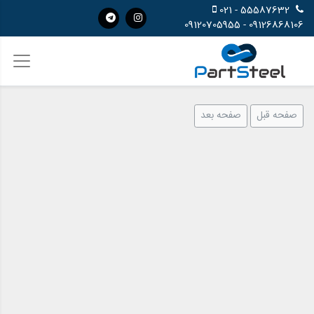
55587632 - 021
09126868106 - 09120705955
صفحه قبل
صفحه بعد